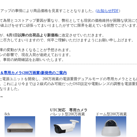
トアップの事情により商品価格を見直すこととなりました。
(お知らせPDF
）
て為替とコストアップ要因が重なり、弊社としても現状の価格維持が困難な状況に
か値上げをせずに頑張ってまいりましたがすでに限界を超えている状態でございます
が、
6月1日以降の出荷品より新価格
に改定させていただきます。
に尽力してまいりますので、何卒ご理解いただけますようにお願い申し上げます。
庫の変動が大きくなることが予想されます。
ンの影響で、現在入荷が途絶えております。
、事前の納期確認をお願いいたします。
＆専用カメラ(200万画素)新発売のご案内
した電源ユニットを開発し、200万画素の電源重畳デュアルモードの専用カメラととも
。これにより今までは２線式のみ可能だったOSD設定や電動レンズの調整を電源重
なりました。
～
UTC対応 専用カメラ
8ch
バレット型200万画素
ドーム型200万画素