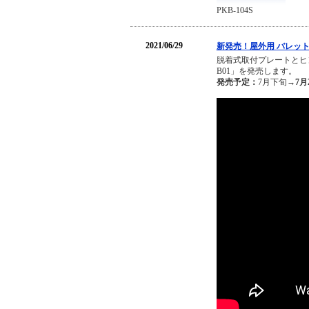
PKB-104S
2021/06/29
新発売！屋外用 バレット
脱着式取付プレートとヒ
B01」を発売します。
発売予定：
7月下旬→
7