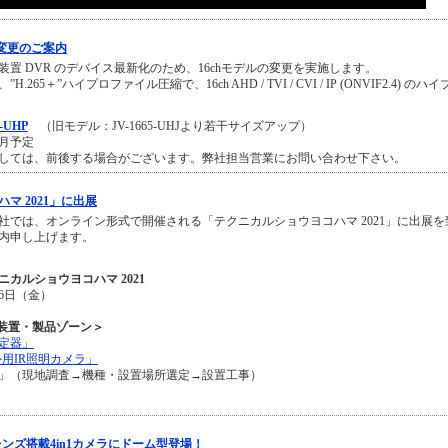
ル変更のご案内
置 DVR のデバイス最新化のため、16chモデルの変更を実施します。
65＋”ハイプロファイル圧縮で、16ch AHD / TVI / CVI / IP (ONVIF2.4) のハイ
5-UHP
（旧モデル：JV-1665-UHJより若干サイズアップ）
 月予定
しては、前後する場合がございます。弊社担当営業にお問い合わせ下さい。
マ 2021」に出展
社では、オンライン形式で開催される「テクニカルショウヨコハマ 2021」に出展を
内申し上げます。
カルショウヨコハマ 2021
26日（金）
・装置・製品ゾーン＞
定器」
用IR照明カメラ」
」（現地調査→機種・設置場所選定→設置工事）
ンズ搭載4in1カメラにドーム型登場！