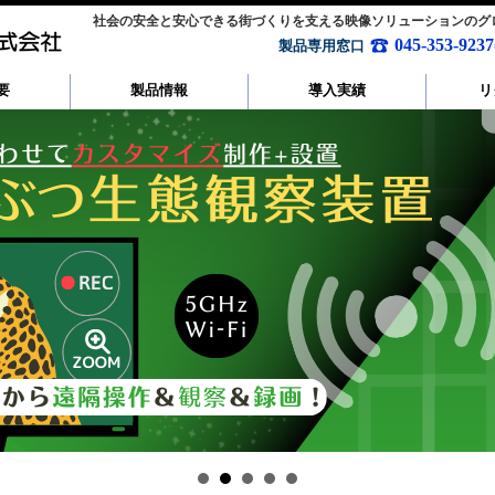
社会の安全と安心できる街づくりを支える映像ソリューションの
045-353-
製品専用窓口
要
製品情報
導入実績
リ