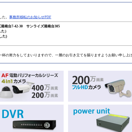
した。
事務所移転のお知らせPDF
港南台7-42-30 サンライズ港南台305
ました）
した)
一杯の努力をしてまいりますので、一層のお引き立てを賜りますようお願い申し上