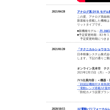
2021/04/28
アナログ系 DVR モデ
この度、アナログ系録画装
新基板を搭載した機種は、”H.2
リットタイプです。
■新機種モデル：
JV-166
■予定変更時期：R3 年 5
予定変更時期につきま
2021/01/20
「テクニカルショウヨコハ
日本映像システム株式会
します。下記の通りご案
オンライン見本市 テクニ
2021年2月15日（月）～
JVS出展内容：＜機器
「顔認証機能付き発熱測
「電動レンズ搭載AF屋外
「防犯カメラ設置プラン
2020/10/15
AF電動バリフォーカルレ