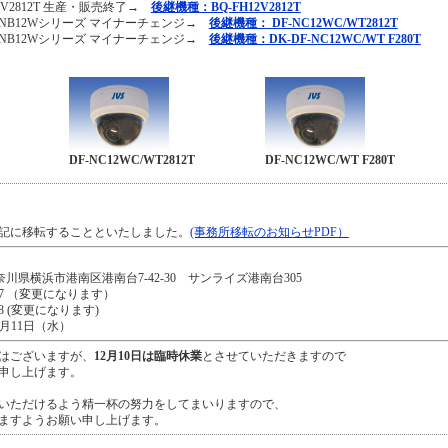
2V2812T 生産・販売終了→
後継機種：BQ-FH12V2812T
-NB12Wシリーズ マイナーチェンジ→
後継機種： DF-NC12WC/WT2812T
-NB12Wシリーズ マイナーチェンジ→
後継機種：DK-DF-NC12WC/WT F280T
DF-NC12WC/WT2812T
DF-NC12WC/WT F280T
記に移転することといたしました。
(事務所移転のお知らせPDF）
 神奈川県横浜市港南区港南台7-42-30 サンライズ港南台305
9237 （変更になります）
238 (変更になります)
月11日（水）
はございますが、
12月10日は臨時休業
とさせていただきますので
申し上げます。
いただけるよう精一杯の努力をしてまいりますので、
ますようお願い申し上げます。